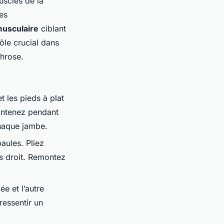
uscles de la
Les
usculaire
ciblant
ôle crucial dans
throse.
t les pieds à plat
aintenez pendant
chaque jambe.
aules. Pliez
s droit. Remontez
e et l’autre
ressentir un