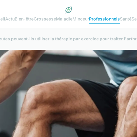
eil
Actu
Bien-être
Grossesse
Maladie
Minceur
Professionnels
Santé
Se
tes peuvent-ils utiliser la thérapie par exercice pour traiter l'art