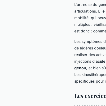
L’arthrose du gen
articulations. Ell
mobilité, qui peu
multiples : vieill
est donc : comm
Les symptômes de 
de légères douleu
réaliser des acti
injections d’
acide
genou
, et bien s
Les kinésithérapeu
spécifiques pour r
Les exercic