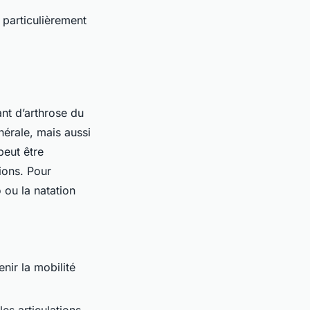
 particulièrement
ant d’arthrose du
érale, mais aussi
eut être
ions. Pour
 ou la natation
nir la mobilité
les articulations