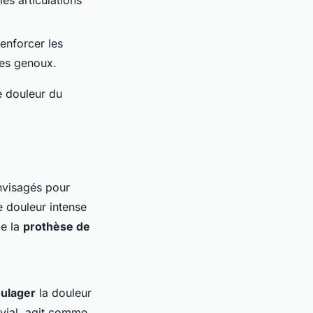
renforcer les
les genoux.
de douleur du
nvisagés pour
e douleur intense
me la
prothèse de
ulager
la douleur
ovial, agit comme