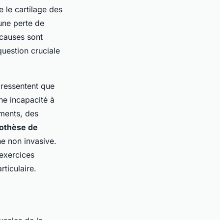
 le cartilage des
 une perte de
 causes sont
question cruciale
 ressentent que
ne incapacité à
aments, des
othèse de
he non invasive.
 exercices
rticulaire.