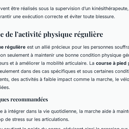
ent être réalisés sous la supervision d’un kinésithérapeute,
antir une exécution correcte et éviter toute blessure.
 de l’activité physique régulière
ue régulière
est un allié précieux pour les personnes souffr
non seulement à maintenir une bonne condition physique gén
eurs et à améliorer la mobilité articulaire. La
course à pied
p
eulement dans des cas spécifiques et sous certaines condit
nts, des activités à faible impact comme la marche, le vélo
iées.
iques recommandées
le à intégrer dans la vie quotidienne, la marche aide à mainte
p de stress sur les articulations.
u soutient le poids du corps, réduisant ainsi la pression sur 