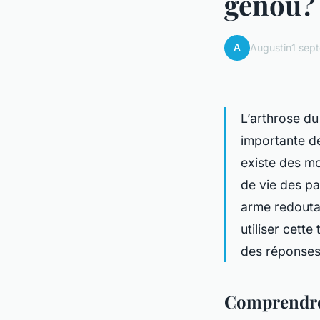
genou?
A
Augustin
1 sep
L’arthrose du
importante de
existe des m
de vie des pa
arme redouta
utiliser cett
des réponses 
Comprendre 