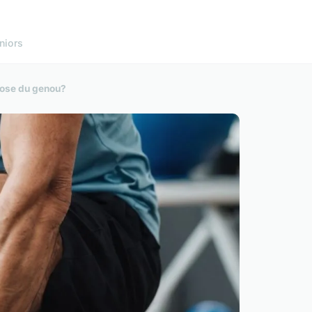
niors
hrose du genou?