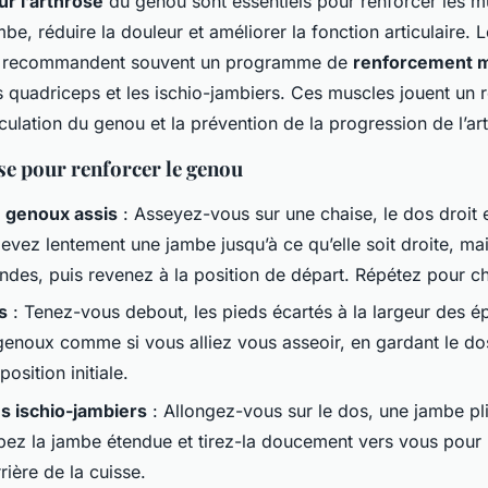
r l’arthrose
du genou sont essentiels pour renforcer les m
mbe, réduire la douleur et améliorer la fonction articulaire. 
es recommandent souvent un programme de
renforcement m
s quadriceps et les ischio-jambiers. Ces muscles jouent un r
ticulation du genou et la prévention de la progression de l’ar
se pour renforcer le genou
 genoux assis
: Asseyez-vous sur une chaise, le dos droit e
ulevez lentement une jambe jusqu’à ce qu’elle soit droite, m
ndes, puis revenez à la position de départ. Répétez pour 
s
: Tenez-vous debout, les pieds écartés à la largeur des ép
genoux comme si vous alliez vous asseoir, en gardant le do
position initiale.
s ischio-jambiers
: Allongez-vous sur le dos, une jambe plié
pez la jambe étendue et tirez-la doucement vers vous pour 
rrière de la cuisse.