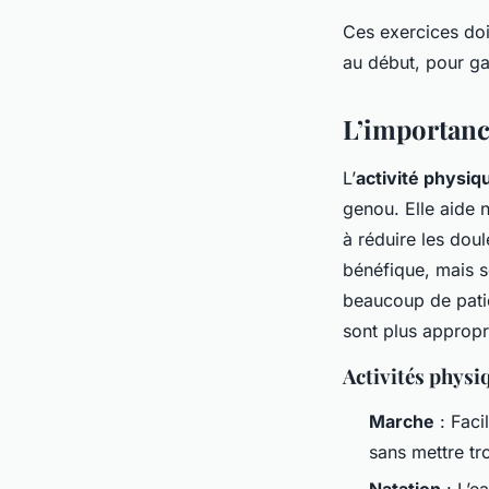
Ces exercices doiv
au début, pour gar
L’importance
L’
activité physiq
genou. Elle aide 
à réduire les doul
bénéfique, mais s
beaucoup de patie
sont plus appropr
Activités phys
Marche
: Faci
sans mettre tro
Natation
: L’ea