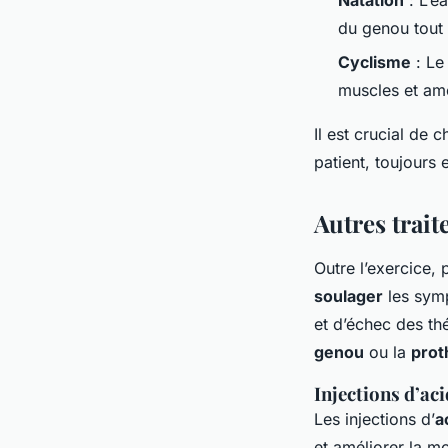
du genou tout 
Cyclisme
: Le 
muscles et amé
Il est crucial de 
patient, toujours
Autres trait
Outre l’exercice, 
soulager
les symp
et d’échec des th
genou
ou la
prot
Injections d’ac
Les injections d’
a
et améliorer la mo