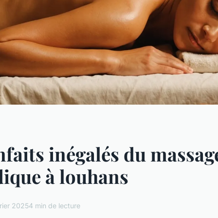
nfaits inégalés du massag
ique à louhans
rier 2025
4 min de lecture