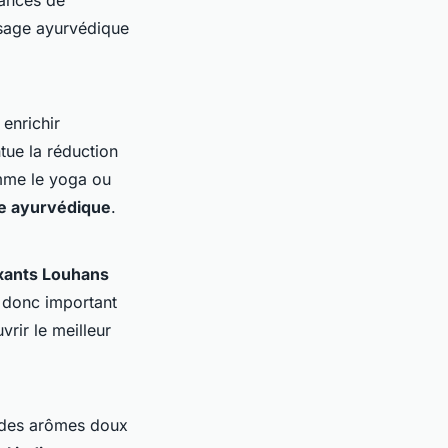
ssage ayurvédique
enrichir
ue la réduction
omme le yoga ou
ie ayurvédique
.
xants Louhans
t donc important
rir le meilleur
c des arômes doux