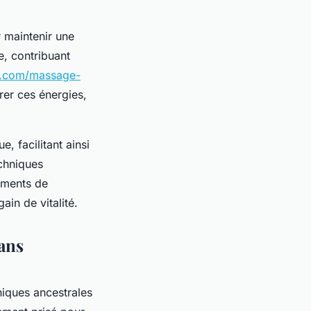
r maintenir une
e, contribuant
a.com/massage-
er ces énergies,
, facilitant ainsi
echniques
oments de
ain de vitalité.
ans
niques ancestrales