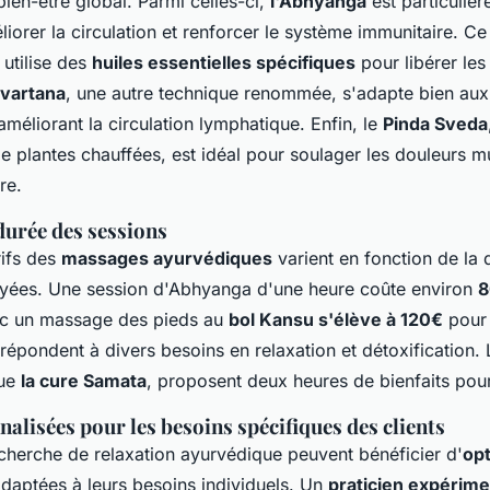
bien-être global. Parmi celles-ci,
l'Abhyanga
est particuliè
liorer la circulation et renforcer le système immunitaire. 
utilise des
huiles essentielles spécifiques
pour libérer les
vartana
, une autre technique renommée, s'adapte bien aux
améliorant la circulation lymphatique. Enfin, le
Pinda Sveda
 plantes chauffées, est idéal pour soulager les douleurs mu
re.
 durée des sessions
rifs des
massages ayurvédiques
varient en fonction de la 
yées. Une session d'Abhyanga d'une heure coûte environ
8
c un massage des pieds au
bol Kansu s'élève à 120€
pour 
répondent à divers besoins en relaxation et détoxification. 
que
la cure Samata
, proposent deux heures de bienfaits pour
alisées pour les besoins spécifiques des clients
recherche de relaxation ayurvédique peuvent bénéficier d'
op
daptées à leurs besoins individuels. Un
praticien expérim