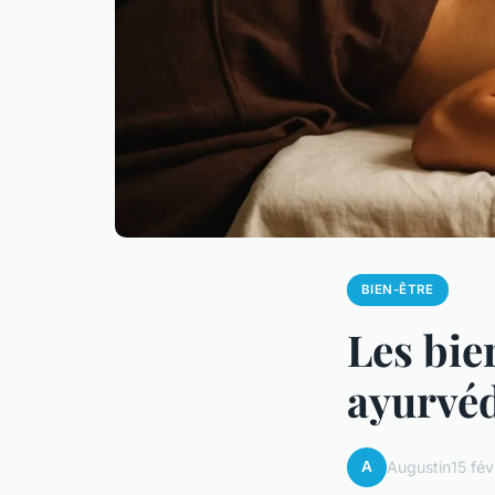
BIEN-ÊTRE
Les bie
ayurvéd
A
Augustin
15 fév