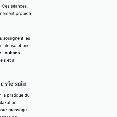
. Ces séances,
onnement propice
s soulignent les
 intense et une
e Louhans
els et à
 vie sain
r la pratique du
laxation
 pour massage
éances de