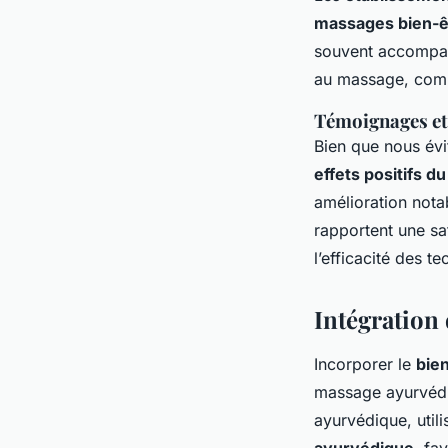
massages bien-ê
souvent accompagn
au massage, com
Témoignages et 
Bien que nous évi
effets positifs 
amélioration nota
rapportent une sat
l’efficacité des 
Intégration
Incorporer le
bien
massage ayurvédi
ayurvédique, util
ayurvédique
, fa