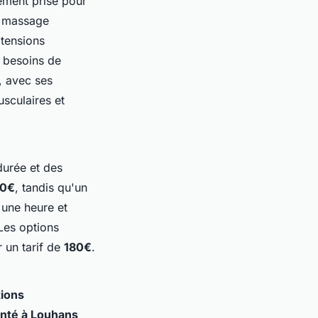
rement prisé pour
Ce massage
 tensions
 besoins de
, avec ses
sculaires et
durée et des
0€
, tandis qu'un
une heure et
Les options
 un tarif de
180€
.
tions
enté à Louhans