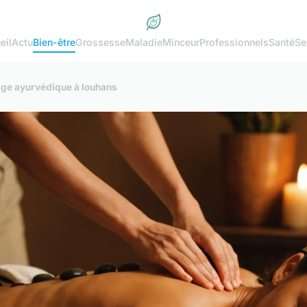
eil
Actu
Bien-être
Grossesse
Maladie
Minceur
Professionnels
Santé
Se
age ayurvédique à louhans