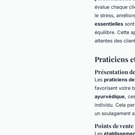
évalue chaque cli
le stress, amélior
essentielles
sont 
équilibre. Cette
attentes des clien
Praticiens 
Présentation de
Les
praticiens d
favorisent votre b
ayurvédique
, ce
individu. Cela p
un soulagement a
Points de vente 
Les
établisseme