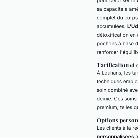
pour favoriser le 
sa capacité à amé
complet du corps 
accumulées.
L'Ud
détoxification en 
pochons à base de
renforcer l'équilib
Tarification et
À Louhans, les ta
techniques emplo
soin combiné ave
demie. Ces soins 
premium, telles 
Options personn
Les clients à la 
personnalisées
a