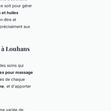
e soit pour gérer
 et huiles
n-être et
 précisément aux
e à Louhans
des soins qui
lles pour massage
ques de chaque
ine
, et d'apporter
e variée de