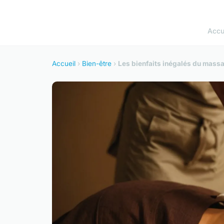
Accu
Accueil
›
Bien-être
›
Les bienfaits inégalés du mass