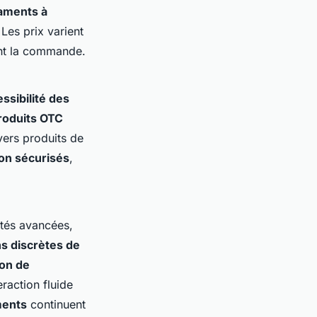
aments à
Les prix varient
vant la commande.
ssibilité des
roduits OTC
vers produits de
on sécurisés
,
ités avancées,
ns discrètes de
ion de
eraction fluide
ments
continuent