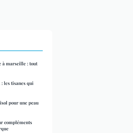
 à marseille : tout
 : les tisanes qui
risol pour une peau
eur compléments
rque