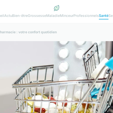
eil
Actu
Bien-être
Grossesse
Maladie
Minceur
Professionnels
Santé
Se
armacie : votre confort quotidien