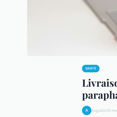
SANTÉ
Livrais
parapha
A
Augustin
19 ma