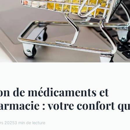
on de médicaments et
rmacie : votre confort q
rs 2025
3 min de lecture