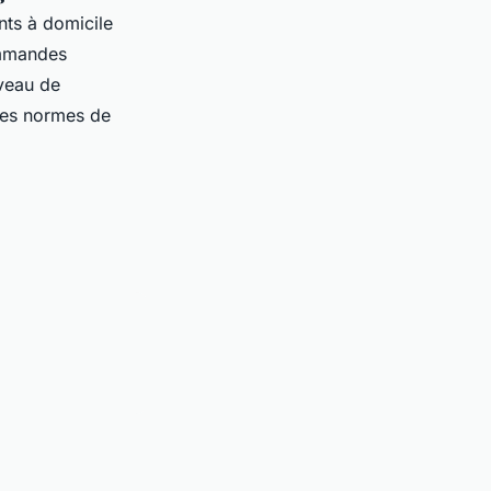
nts à domicile
ommandes
veau de
les normes de