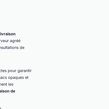
ivraison
rveur agréé
sultations de
tes pour garantir
 sacs opaques et
ent les
raison de
s