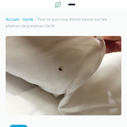
Accueil
›
Santé
›
Tout ce que vous devez savoir sur les
piqûres de punaises de lit