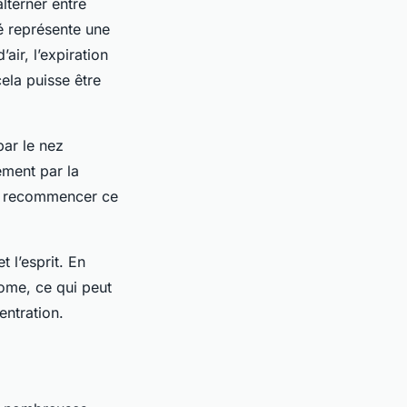
lterner entre
é représente une
air, l’expiration
ela puisse être
ar le nez
ement par la
e recommencer ce
t l’esprit. En
nome, ce qui peut
entration.