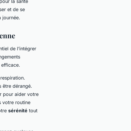
 pour la santé
er et de se
a journée.
ienne
tiel de l’intégrer
angements
 efficace.
espiration.
 être dérangé.
r pour aider votre
 votre routine
otre
sérénité
tout