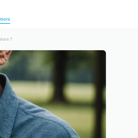
niors
iors ?