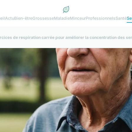
eil
Actu
Bien-être
Grossesse
Maladie
Minceur
Professionnels
Santé
Se
cices de respiration carrée pour améliorer la concentration des sen