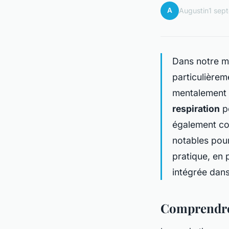
A
Augustin
1 sep
Dans notre 
particulièrem
mentalement a
respiration
pe
également c
notables pour
pratique, en 
intégrée dans
Comprendre 