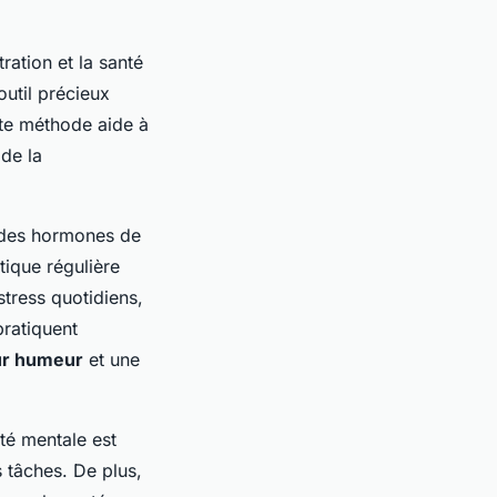
ration et la santé
outil précieux
ette méthode aide à
 de la
 des hormones de
tique régulière
stress quotidiens,
pratiquent
eur humeur
et une
rté mentale est
s tâches. De plus,