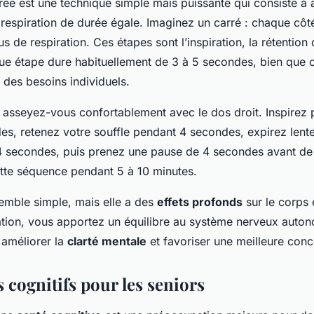
rée
est une technique simple mais puissante qui consiste à a
respiration de durée égale. Imaginez un carré : chaque côt
 de respiration. Ces étapes sont l’inspiration, la rétention d’
ue étape dure habituellement de 3 à 5 secondes, bien que c
 des besoins individuels.
sseyez-vous confortablement avec le dos droit. Inspirez p
s, retenez votre souffle pendant 4 secondes, expirez lent
 secondes, puis prenez une pause de 4 secondes avant d
tte séquence pendant 5 à 10 minutes.
emble simple, mais elle a des
effets profonds
sur le corps e
ration, vous apportez un équilibre au système nerveux auto
 améliorer la
clarté mentale
et favoriser une meilleure conc
s cognitifs pour les seniors