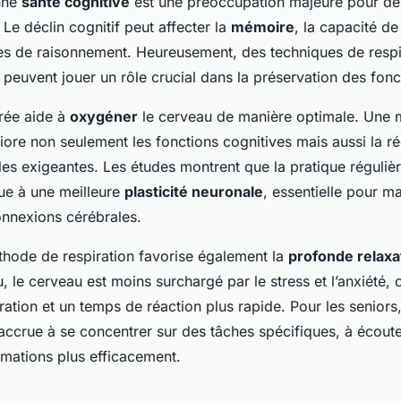
nne
santé cognitive
est une préoccupation majeure pour d
Le déclin cognitif peut affecter la
mémoire
, la capacité de
es de raisonnement. Heureusement, des techniques de resp
 peuvent jouer un rôle crucial dans la préservation des fonc
rrée aide à
oxygéner
le cerveau de manière optimale. Une m
ore non seulement les fonctions cognitives mais aussi la r
es exigeantes. Les études montrent que la pratique régulièr
ue à une meilleure
plasticité neuronale
, essentielle pour ma
onnexions cérébrales.
thode de respiration favorise également la
profonde relaxa
, le cerveau est moins surchargé par le stress et l’anxiété,
ation et un temps de réaction plus rapide. Pour les seniors,
accrue à se concentrer sur des tâches spécifiques, à écoute
ormations plus efficacement.