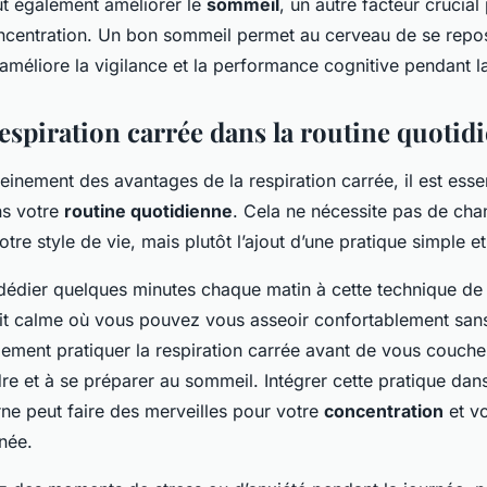
ut également améliorer le
sommeil
, un autre facteur crucial
oncentration. Un bon sommeil permet au cerveau de se repos
 améliore la vigilance et la performance cognitive pendant l
respiration carrée dans la routine quotid
einement des avantages de la respiration carrée, il est essen
ns votre
routine quotidienne
. Cela ne nécessite pas de ch
tre style de vie, mais plutôt l’ajout d’une pratique simple et
dier quelques minutes chaque matin à cette technique de r
it calme où vous pouvez vous asseoir confortablement sans
ment pratiquer la respiration carrée avant de vous couche
re et à se préparer au sommeil. Intégrer cette pratique dans
rne peut faire des merveilles pour votre
concentration
et v
rnée.