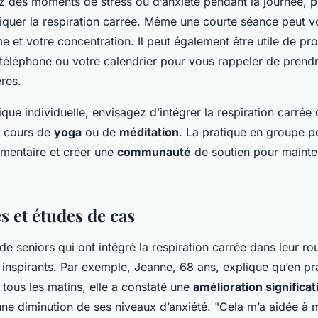
z des moments de stress ou d’anxiété pendant la journée, 
iquer la respiration carrée. Même une courte séance peut v
lme et votre concentration. Il peut également être utile de 
 téléphone ou votre calendrier pour vous rappeler de prend
ères.
ique individuelle, envisagez d’intégrer la respiration carrée
s cours de
yoga
ou de
méditation
. La pratique en groupe p
mentaire et créer une
communauté
de soutien pour mainten
.
 et études de cas
e seniors qui ont intégré la respiration carrée dans leur ro
inspirants. Par exemple, Jeanne, 68 ans, explique qu’en pra
 tous les matins, elle a constaté une
amélioration significat
une diminution de ses niveaux d’anxiété. "Cela m’a aidée à m