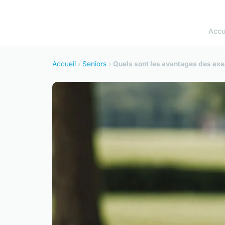
Accu
Accueil
›
Seniors
›
Quels sont les avantages des exer