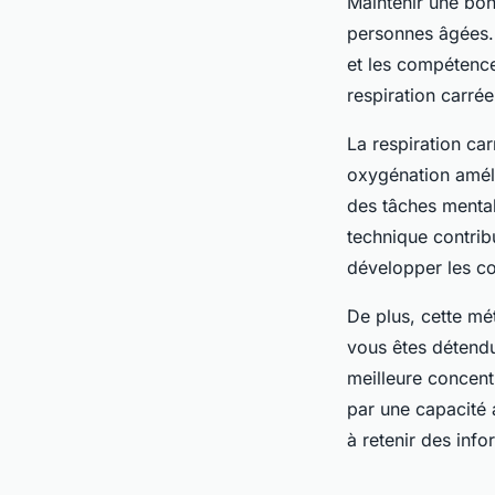
Maintenir une bo
personnes âgées. 
et les compétenc
respiration carrée
La respiration ca
oxygénation améli
des tâches mental
technique contrib
développer les c
De plus, cette mé
vous êtes détendu
meilleure concentr
par une capacité 
à retenir des inf