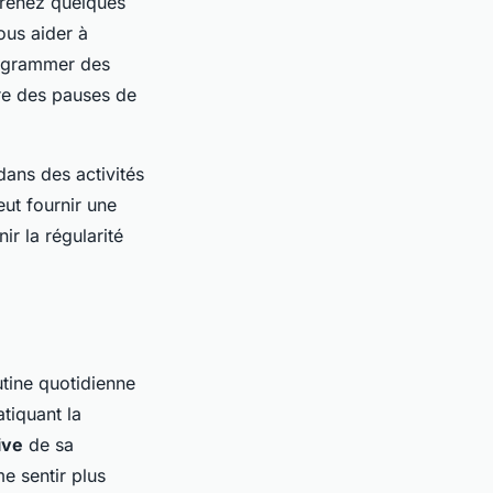
prenez quelques
ous aider à
programmer des
re des pauses de
 dans des activités
eut fournir une
ir la régularité
utine quotidienne
tiquant la
ive
de sa
e sentir plus