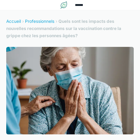
Accueil
›
Professionnels
›
Quels sont les impacts des
nouvelles recommandations sur la vaccination contre la
grippe chez les personnes âgées?