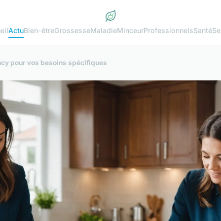
eil
Actu
Bien-être
Grossesse
Maladie
Minceur
Professionnels
Santé
Se
ancy pour vos besoins spécifiques