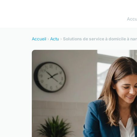
Accu
Accueil
›
Actu
›
Solutions de service à domicile à n