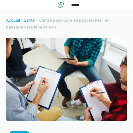
Accueil
›
Santé
›
Centre post-cure en psychiatrie : un
passage vers la guérison