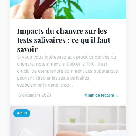
Impacts du chanvre sur les
tests salivaires : ce qu'il faut
savoir
Si vous vous intéressez aux produits dérivés du
chanvre, notamment le CBD et le THC, il est
crucial de comprendre comment ces substances
peuvent affecter les tests salivaires,
especialmente dans le co...
16 décembre 2024
4 min de lecture →
ACTU