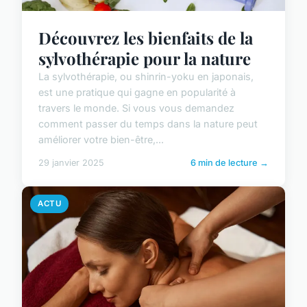
Découvrez les bienfaits de la
sylvothérapie pour la nature
La sylvothérapie, ou shinrin-yoku en japonais,
est une pratique qui gagne en popularité à
travers le monde. Si vous vous demandez
comment passer du temps dans la nature peut
améliorer votre bien-être,...
29 janvier 2025
6 min de lecture →
ACTU