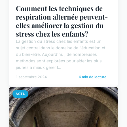
Comment les techniques de
respiration alternée peuvent-
elles améliorer la gestion du
stress chez les enfants?
La gestion du stress chez les enfants est un
sujet central dans le domaine de l'éducation et
du bien-être. Aujourd'hui, de nombreuses
méthodes sont explorées pour aider les plus
jeunes à mieux gérer l...
1 septembre 2024
6 min de lecture →
ACTU