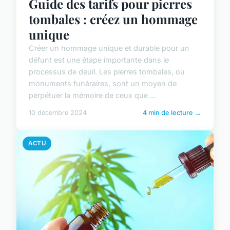
Guide des tarifs pour pierres
tombales : créez un hommage
unique
Créer un hommage unique et durable pour un
défunt est une étape importante dans le
processus de deuil. Les pierres tombales, ou
monuments funéraires, sont un moyen de
perpétuer la mémoire de ceux que ...
10 décembre 2024
4 min de lecture →
ACTU