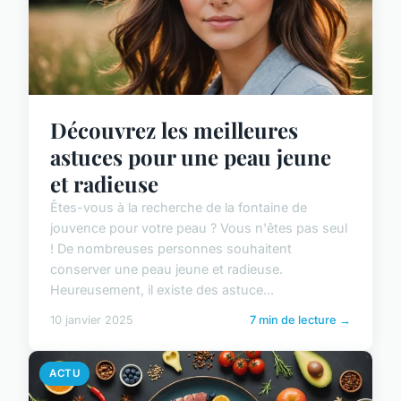
Découvrez les meilleures
astuces pour une peau jeune
et radieuse
Êtes-vous à la recherche de la fontaine de
jouvence pour votre peau ? Vous n'êtes pas seul
! De nombreuses personnes souhaitent
conserver une peau jeune et radieuse.
Heureusement, il existe des astuce...
10 janvier 2025
7 min de lecture →
ACTU