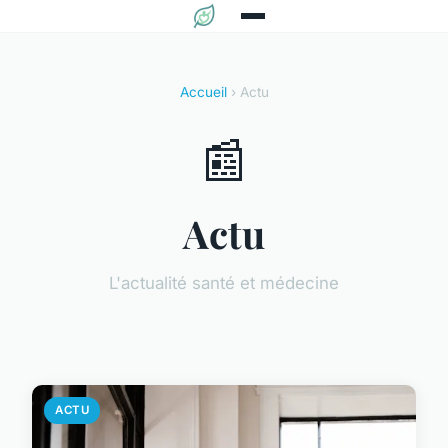
Accueil
› Actu
📰
Actu
L'actualité santé et médecine
ACTU