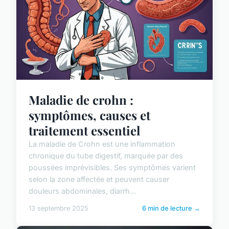
Maladie de crohn :
symptômes, causes et
traitement essentiel
La maladie de Crohn est une inflammation
chronique du tube digestif, marquée par des
poussées imprévisibles. Ses symptômes varient
selon la zone affectée et peuvent causer
douleurs abdominales, diarrh...
13 septembre 2025
6 min de lecture →