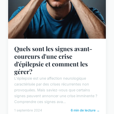
Quels sont les signes avant-
coureurs d'une crise
d'épilepsie et comment les
gérer?
L'épilepsie est une affection neurologique
caractérisée par des crises récurrentes non
provoquées. Mais saviez-vous que certains
signes peuvent annoncer une crise imminente ?
Comprendre ces signes ava...
1 septembre 2024
6 min de lecture →