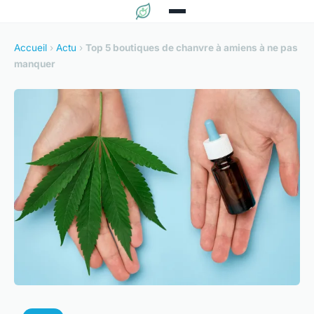
Accueil
›
Actu
›
Top 5 boutiques de chanvre à amiens à ne pas
manquer