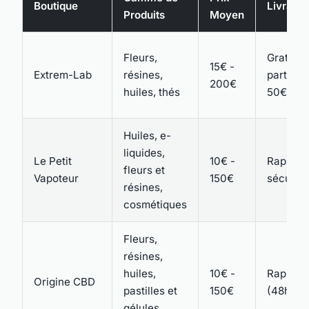
Boutique
Livraiso
Produits
Moyen
Fleurs,
Gratuite
15€ -
Extrem-Lab
résines,
partir de
200€
huiles, thés
50€
Huiles, e-
liquides,
Le Petit
10€ -
Rapide e
fleurs et
Vapoteur
150€
sécuris
résines,
cosmétiques
Fleurs,
résines,
huiles,
10€ -
Rapide
Origine CBD
pastilles et
150€
(48h)
gélules,