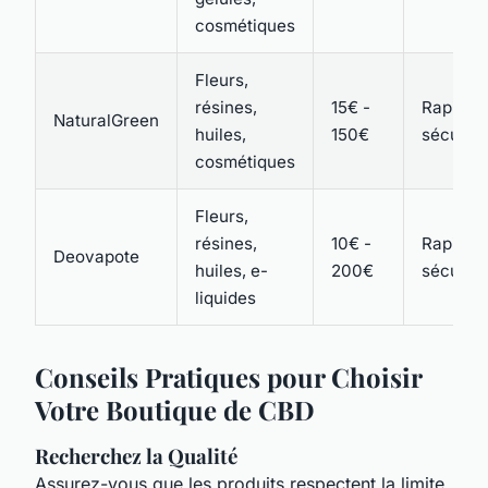
cosmétiques
Fleurs,
résines,
15€ -
Rapide e
NaturalGreen
huiles,
150€
sécuris
cosmétiques
Fleurs,
résines,
10€ -
Rapide e
Deovapote
huiles, e-
200€
sécuris
liquides
Conseils Pratiques pour Choisir
Votre Boutique de CBD
Recherchez la Qualité
Assurez-vous que les produits respectent la limite