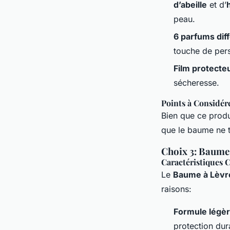
d’abeille
et d’
peau.
6 parfums dif
touche de pers
Film protecte
sécheresse.
Points à Considér
Bien que ce produi
que le baume ne t
Choix 3: Baume 
Caractéristiques C
Le
Baume à Lèvre
raisons:
Formule légèr
protection dur