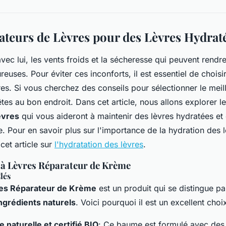
ateurs de Lèvres pour des Lèvres Hydrat
 avec lui, les vents froids et la sécheresse qui peuvent rendr
euses. Pour éviter ces inconforts, il est essentiel de choisi
res. Si vous cherchez des conseils pour sélectionner le meil
tes au bon endroit. Dans cet article, nous allons explorer l
èvres
qui vous aideront à maintenir des lèvres hydratées et 
e. Pour en savoir plus sur l'importance de la hydration des 
cet article sur
l'hydratation des lèvres
.
 à Lèvres Réparateur de Krème
lés
es Réparateur de Krème
est un produit qui se distingue p
ngrédients naturels
. Voici pourquoi il est un excellent choi
 naturelle et certifié BIO
: Ce baume est formulé avec des 