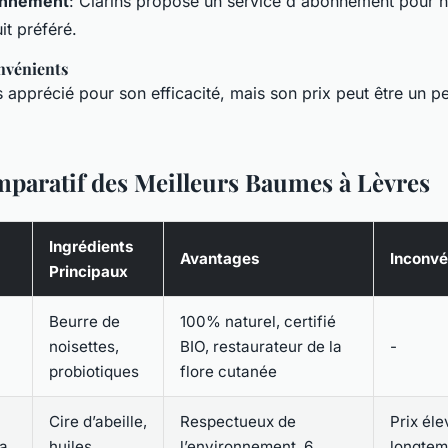
onnement
: Clarins propose un service d'abonnement pour 
it préféré.
nvénients
 apprécié pour son efficacité, mais son prix peut être un p
paratif des Meilleurs Baumes à Lèvres
Ingrédients
Avantages
Inconvé
Principaux
Beurre de
100% naturel, certifié
noisettes,
BIO, restaurateur de la
-
probiotiques
flore cutanée
Cire d’abeille,
Respectueux de
Prix éle
la
huiles
l’environnement, 6
longtem