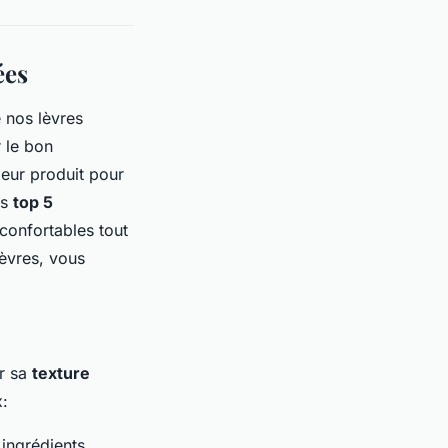
ées
e nos lèvres
r le bon
leur produit pour
es
top 5
confortables tout
lèvres, vous
ar sa
texture
x:
ingrédients