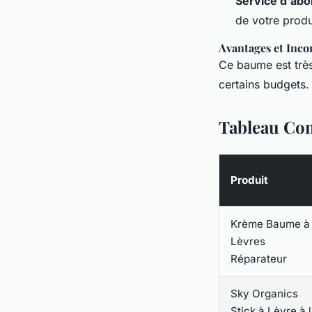
Service d'ab
de votre produ
Avantages et Inco
Ce baume est très
certains budgets.
Tableau Com
Produit
Krème Baume à
Lèvres
Réparateur
Sky Organics
Stick à Lèvre à 