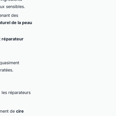
aux sensibles.
renant des
aturel de la peau
t réparateur
t quasiment
ratées.
 les réparateurs
ement de
cire