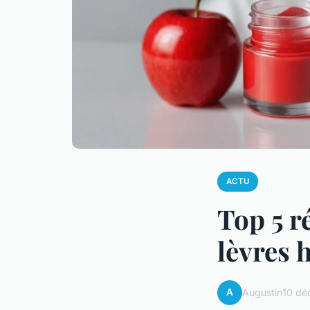
ACTU
Top 5 r
lèvres 
A
Augustin
10 dé