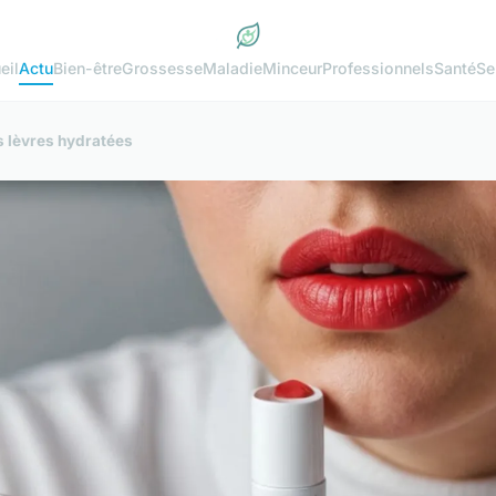
eil
Actu
Bien-être
Grossesse
Maladie
Minceur
Professionnels
Santé
Se
s lèvres hydratées