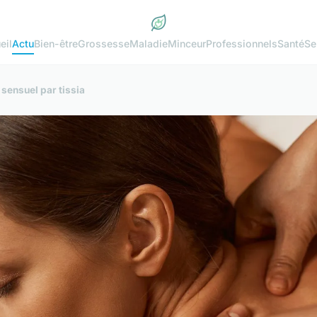
eil
Actu
Bien-être
Grossesse
Maladie
Minceur
Professionnels
Santé
Se
sensuel par tissia