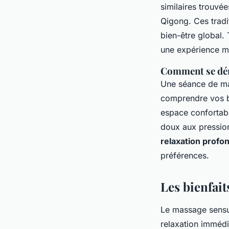
similaires trouvé
Qigong
. Ces trad
bien-être global. 
une expérience m
Comment se dér
Une séance de ma
comprendre vos be
espace confortable
doux aux pression
relaxation profo
préférences.
Les bienfai
Le massage sensuel
relaxation immédia