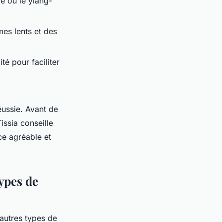
e ou le ylang-
es lents et des
té pour faciliter
ussie. Avant de
issia conseille
ce agréable et
types de
'autres types de