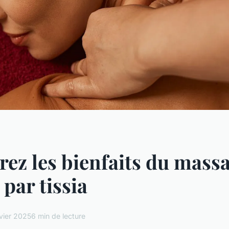
ez les bienfaits du mass
 par tissia
nvier 2025
6 min de lecture