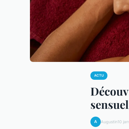
ACTU
Découvr
sensuel
A
Augustin
10 ja