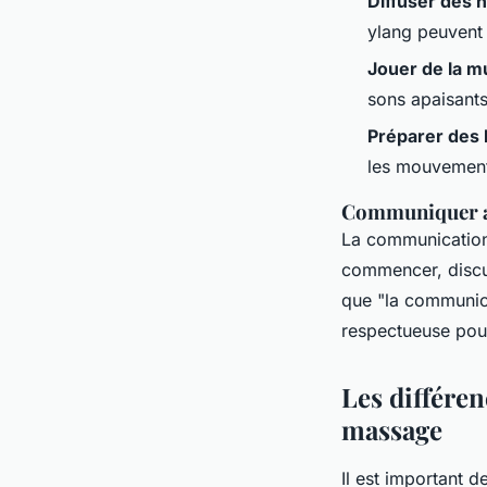
Diffuser des h
ylang peuvent c
Jouer de la m
sons apaisant
Préparer des 
les mouvements
Communiquer av
La communication 
commencer, discut
que "la communica
respectueuse pour
Les différen
massage
Il est important 