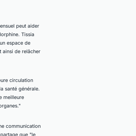
ensuel peut aider
dorphine
. Tissia
 un espace de
 ainsi de relâcher
ure circulation
la santé générale.
e meilleure
organes."
 une communication
 partage que "le