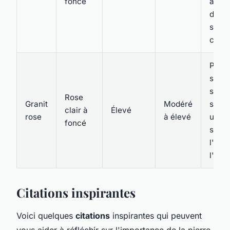
foncé
avec
diffé
style
cimet
Préfé
sa ch
sa do
Rose
Granit
Modéré
souv
clair à
Élevé
rose
à élevé
utilis
foncé
symbo
l'amo
l'affe
Citations inspirantes
Voici quelques
citations
inspirantes qui peuvent