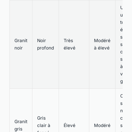
Utili
une p
tomb
éléga
sobre
Granit
Noir
Très
Modéré
souv
noir
profond
élevé
à élevé
chois
sa ca
à met
valeu
gravu
Chois
son a
neutr
Gris
capac
Granit
clair à
Élevé
Modéré
s'har
gris