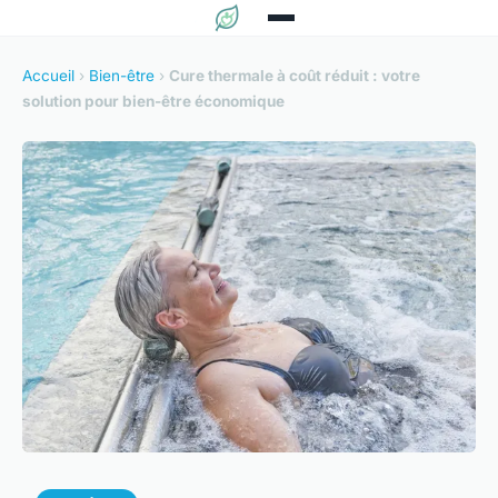
Accueil
›
Bien-être
›
Cure thermale à coût réduit : votre
solution pour bien-être économique