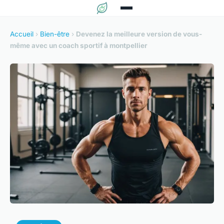
Accueil
›
Bien-être
›
Devenez la meilleure version de vous-
même avec un coach sportif à montpellier