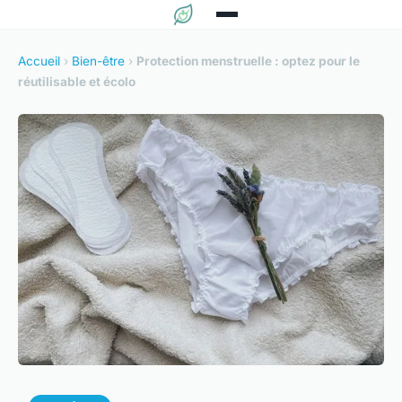
Accueil
›
Bien-être
›
Protection menstruelle : optez pour le
réutilisable et écolo