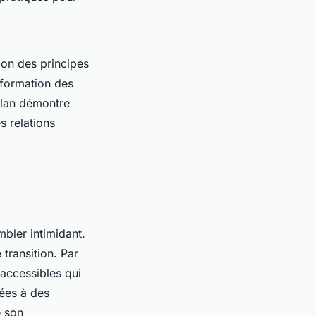
ion des principes
nsformation des
tolan démontre
s relations
bler intimidant.
transition. Par
 accessibles qui
nées à des
e son