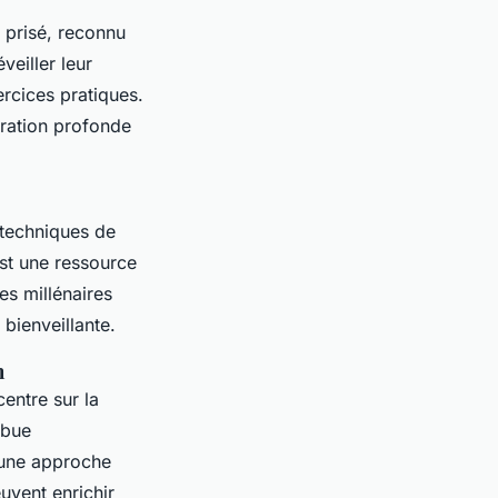
 prisé, reconnu
veiller leur
ercices pratiques.
oration profonde
 techniques de
est une ressource
es millénaires
bienveillante.
n
entre sur la
ibue
t une approche
uvent enrichir