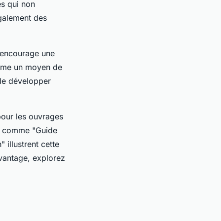
es qui non
également des
l encourage une
comme un moyen de
 de développer
 pour les ouvrages
es comme "Guide
 illustrent cette
avantage, explorez