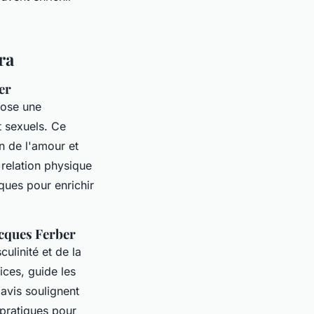
ra
er
pose une
et sexuels. Ce
on de l'amour et
 relation physique
ques pour enrichir
acques Ferber
ulinité et de la
ices, guide les
avis soulignent
 pratiques pour