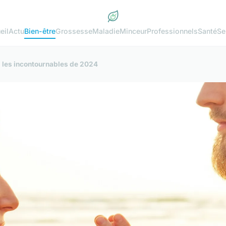
eil
Actu
Bien-être
Grossesse
Maladie
Minceur
Professionnels
Santé
Se
ez les incontournables de 2024