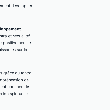
vement développer
loppement
tra et sexualité"
e positivement le
issantes sur la
s grâce au tantra.
ompréhension de
trent comment le
ion spirituelle.