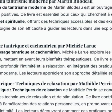
 du tantrisme moderne par Martin Bilodeau
e du tantrisme moderne
de Martin Bilodeau est un ouvrage
 positives. Ce livre est essentiel pour ceux qui cherchent à é
et spirituelle
, offrant des techniques accessibles et des ex
oigne de son efficacité à guider les lecteurs dans une expl
e tantrique et cachemirien par Michèle Larue
ssage tantrique et cachemirien
, Michèle Larue explore les
, mettant en avant leurs bienfaits thérapeutiques. Ce livre 
rofondir l'intimité et la relaxation, en intégrant des pratiqu
 moderne. Les lecteurs apprécient son approche détaillée et 
rique : Techniques de relaxation par Mathilde Perri
ique : Techniques de relaxation
de Mathilde Perrin se conc
 techniques de relaxation et de stimulation. Ce livre contr
 à l'amélioration des relations personnelles, en promouvan
intimité. Les lecteurs découvrent comment ces pratiques pe