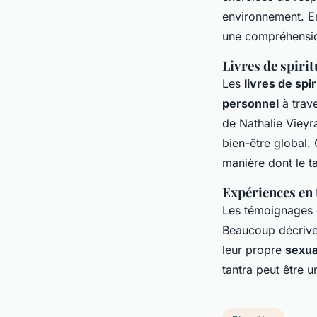
environnement. En
une compréhensio
Livres de spiri
Les
livres de spir
personnel
à trave
de Nathalie Vieyr
bien-être global. 
manière dont le ta
Expériences en 
Les témoignages d
Beaucoup décrive
leur propre
sexua
tantra peut être u