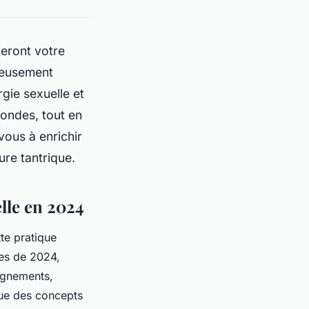
meront votre
neusement
gie sexuelle et
fondes, tout en
vous à enrichir
ure tantrique.
lle en 2024
te pratique
les de 2024,
ignements,
ique des concepts