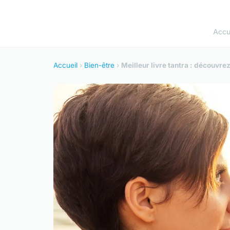
Accu
Accueil
›
Bien-être
›
Meilleur livre tantra : découvr