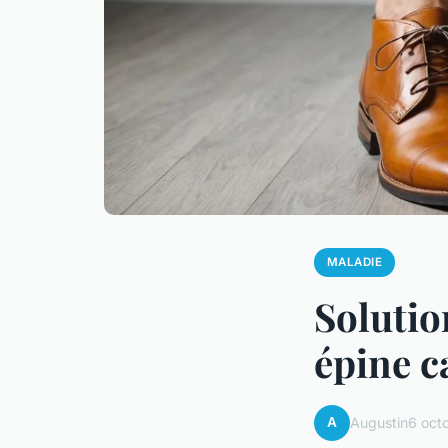
MALADIE
Solutio
épine c
A
Augustin
6 oct