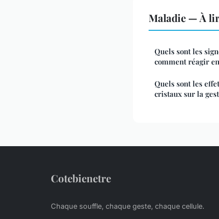
Maladie — À li
Quels sont les sign
comment réagir en
Quels sont les effe
cristaux sur la ges
Cotebienetre
Chaque souffle, chaque geste, chaque cellule.