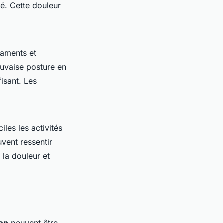
té. Cette douleur
gaments et
auvaise posture en
isant. Les
iles les activités
vent ressentir
 la douleur et
on
peuvent être