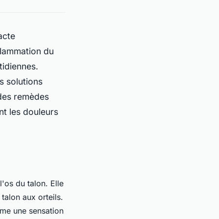
acte
nflammation du
tidiennes.
s solutions
 des remèdes
t les douleurs
os du talon. Elle
 talon aux orteils.
mme une sensation