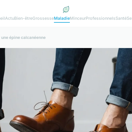
eil
Actu
Bien-être
Grossesse
Maladie
Minceur
Professionnels
Santé
Se
r une épine calcanéenne