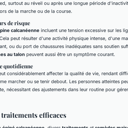
ed, surtout au réveil ou après une longue période d'inactivi
 lors de la marche ou de la course.
urs de risque
épine calcanéenne
incluent une tension excessive sur les li
Cela peut résulter d'une activité physique intense, d'une m
nt, ou du port de chaussures inadéquates sans soutien suff
es au talon
peuvent aussi être un symptôme courant.
ie quotidienne
ut considérablement affecter la qualité de vie, rendant diffic
e marcher ou se tenir debout. Les personnes atteintes peu
e, nécessitant des ajustements dans leur routine pour gérer
 traitements efficaces
e
épiné calcanéenne
, divers
traitements
et
remèdes mais