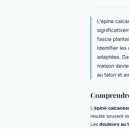
L'épine calc
significative
fascia plantai
Identifier le
adaptées. Da
maison devie
au talon et a
Comprendre 
L'
épiné calcané
résulte souvent de
Les
douleurs au 