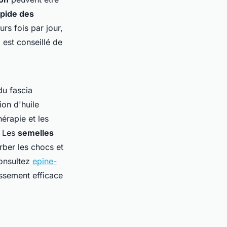
pide des
rs fois par jour,
 est conseillé de
du fascia
tion d'huile
hérapie et les
. Les
semelles
rber les chocs et
consultez
epine-
ssement efficace