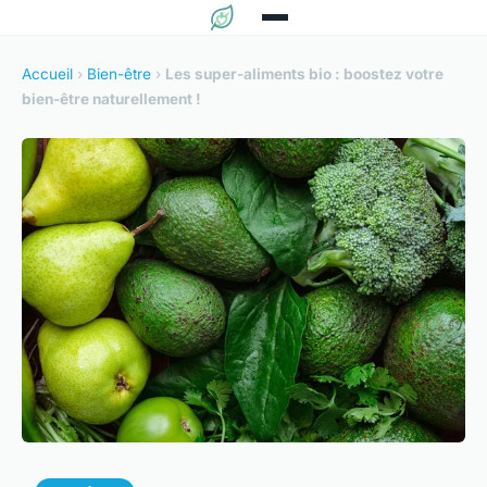
Accueil
›
Bien-être
›
Les super-aliments bio : boostez votre
bien-être naturellement !