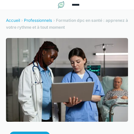
Accueil
›
Professionnels
›
Formation dpc en santé : apprenez à
votre rythme et à tout moment