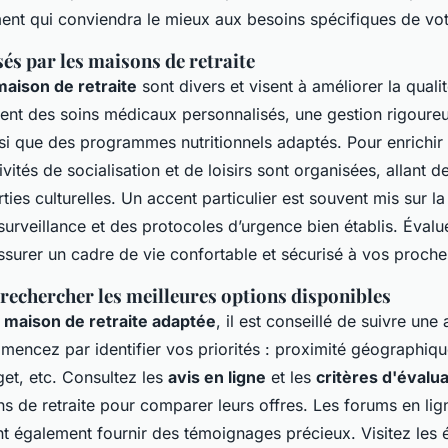
ement qui conviendra le mieux aux besoins spécifiques de vo
és par les maisons de retraite
maison de retraite
sont divers et visent à améliorer la quali
cluent des soins médicaux personnalisés, une gestion rigoure
i que des programmes nutritionnels adaptés. Pour enrichir 
ivités de socialisation et de loisirs sont organisées, allant de
rties culturelles. Un accent particulier est souvent mis sur l
urveillance et des protocoles d’urgence bien établis. Évalu
assurer un cadre de vie confortable et sécurisé à vos proche
echercher les meilleures options disponibles
 maison de retraite adaptée
, il est conseillé de suivre un
ncez par identifier vos priorités : proximité géographiqu
get, etc. Consultez les
avis en ligne
et les
critères d'évalua
ns de retraite pour comparer leurs offres. Les forums en lig
t également fournir des témoignages précieux. Visitez les 