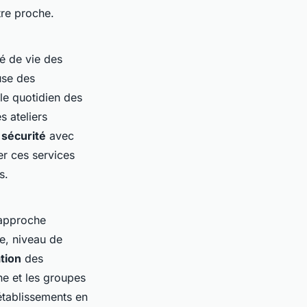
tre proche.
té de vie des
use des
le quotidien des
s ateliers
a
sécurité
avec
er ces services
s.
e approche
e, niveau de
tion
des
ne et les groupes
établissements en