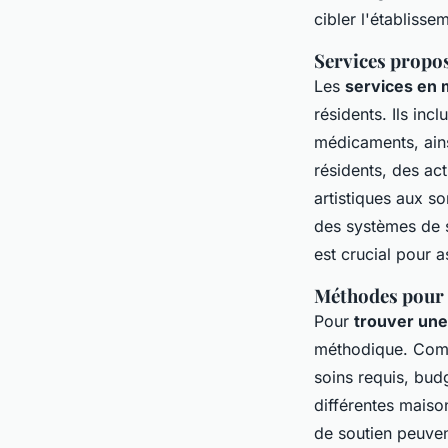
cibler l'établiss
Services propos
Les
services en 
résidents. Ils in
médicaments, ains
résidents, des act
artistiques aux so
des systèmes de s
est crucial pour 
Méthodes pour r
Pour
trouver une
méthodique. Comme
soins requis, bud
différentes maiso
de soutien peuven