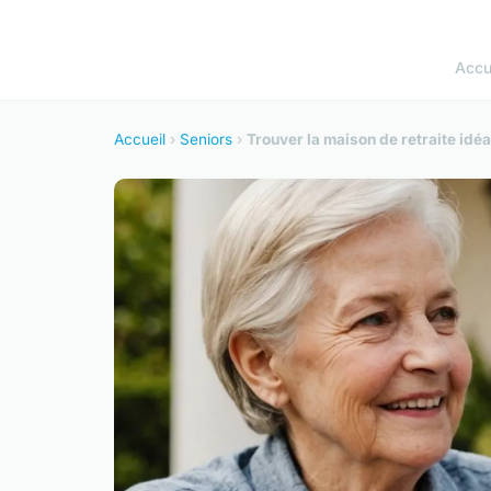
Accu
Accueil
›
Seniors
›
Trouver la maison de retraite idé