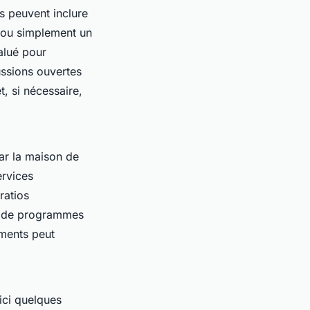
s peuvent inclure
, ou simplement un
alué pour
ussions ouvertes
, si nécessaire,
r la maison de
ervices
ratios
ce de programmes
éments peut
ici quelques