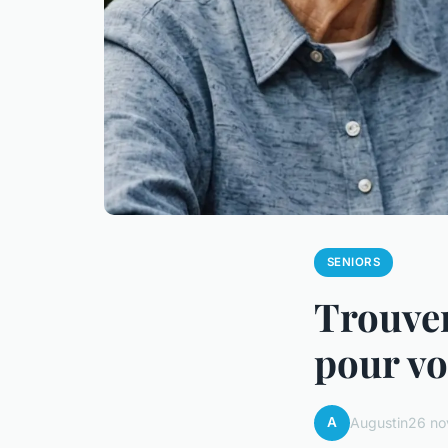
SENIORS
Trouver
pour vo
A
Augustin
26 no