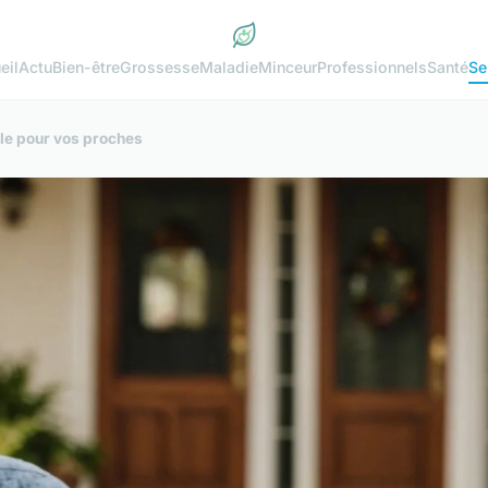
eil
Actu
Bien-être
Grossesse
Maladie
Minceur
Professionnels
Santé
Se
ale pour vos proches