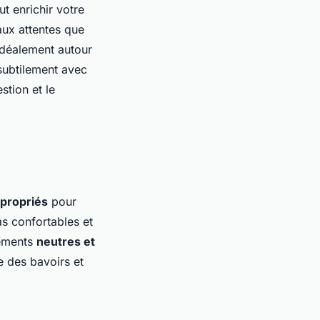
ut enrichir votre
aux attentes que
 idéalement autour
subtilement avec
stion et le
ppropriés
pour
s confortables et
tements
neutres et
e des bavoirs et