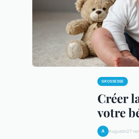
GROSSESSE
Créer l
votre b
A
Augustin
27 no