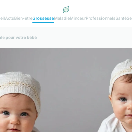
eil
Actu
Bien-être
Grossesse
Maladie
Minceur
Professionnels
Santé
Se
ale pour votre bébé