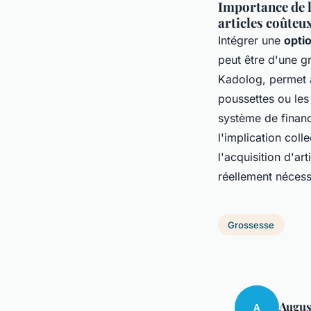
Importance de l
articles coûteu
Intégrer une
opti
peut être d'une g
Kadolog, permet à
poussettes ou les 
système de financ
l'implication coll
l'acquisition d'ar
réellement nécess
Grossesse
Augus
A