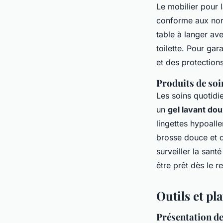
Le mobilier pour 
conforme aux norm
table à langer av
toilette. Pour gar
et des protection
Produits de soi
Les soins quotidi
un
gel lavant dou
lingettes hypoall
brosse douce et d
surveiller la sant
être prêt dès le r
Outils et pl
Présentation de